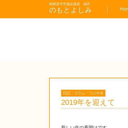
相模原市市議会議員 緑区
のもとよしみ
Ho
日記・コラム・つぶやき
2019年を迎えて
新しい年の幕開けです。