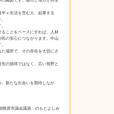
本の縮図です。都市と地方が共生
農半ⅹ生活を営む人、起業する
々。
す。
せることをベースにすれば、人材
市民の安心につながります。中山
す。
れた場所で、その存在を大切にさ
目先の損得ではなく、広い視野と
つ、新たな出会いを期待しなが
相模原市議会議員 のもとよしみ