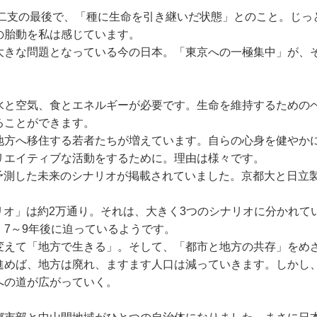
十二支の最後で、「種に生命を引き継いだ状態」とのこと。じ
の胎動を私は感じています。
大きな問題となっている今の日本。「東京への一極集中」が、
水と空気、食とエネルギーが必要です。生命を維持するための
ることができます。
地方へ移住する若者たちが増えています。自らの心身を健やか
リエイティブな活動をするために。理由は様々です。
予測した未来のシナリオが掲載されていました。京都大と日立製
リオ」は約2万通り。それは、大きく3つのシナリオに分かれて
7～9年後に迫っているようです。
変えて「地方で生きる」。そして、「都市と地方の共存」をめ
進めば、地方は廃れ、ますます人口は減っていきます。しかし
への道が広がっていく。