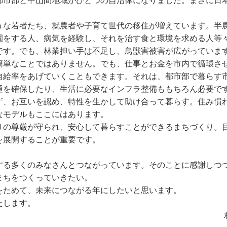
都市部と中山間地域がひとつの自治体になりました。まさに日
うな若者たち、就農者や子育て世代の移住が増えています。半
園をする人、病気を経験し、それを治す食と環境を求める人等
です。でも、林業担い手は不足し、鳥獣害被害が広がっていま
簡単なことではありません。でも、仕事とお金を市内で循環さ
自給率をあげていくこともできます。それは、都市部で暮らす
通を確保したり、生活に必要なインフラ整備ももちろん必要で
ず、お互いを認め、特性を生かして助け合って暮らす。住み慣
なモデルもここにはあります。
りの尊厳が守られ、安心して暮らすことができるまちづくり。
を展開することが重要です。
する多くのみなさんとつながっています。そのことに感謝しつ
まちをつくっていきたい。
をためて、未来につながる年にしたいと思います。
たします。