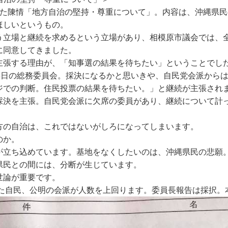
きた陳情「地方自治の堅持・尊重について」。内容は、沖縄県
ほしいというもの。
う立場と継続を求めるという立場があり、相模原市議会では、
に同意してきました。
主張する理由が、「知事選の結果を待ちたい」ということでし
月3日の総務委員会。採決になるかと思いきや、自民党会派から
ジでの判断。住民投票の結果を待ちたい。」と継続が主張され
採決を主張。自民党会派に欠席の委員があり、継続について計
。
方の自治は、これではないがしろになってしまいます。
のか。
が立ち込めています。基地をなくしたいのは、沖縄県民の悲願
県民との間には、分断が生じています。
世論が重要です。
した自民、公明の会派が人数を上回ります。委員長報告は採択。