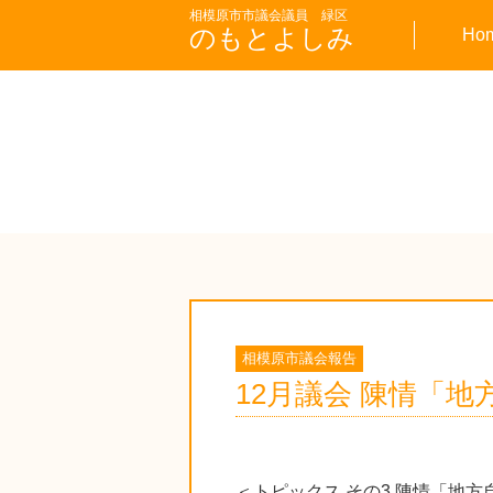
相模原市市議会議員 緑区
のもとよしみ
Ho
相模原市議会報告
12月議会 陳情「
＜トピックス その3 陳情「地