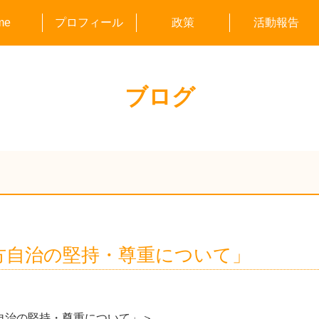
me
プロフィール
政策
活動報告
つどい/議会報
のもとよしみ
目で見る市政
議案・陳情へ
ブログ
地方自治の堅持・尊重について」
方自治の堅持・尊重について」＞