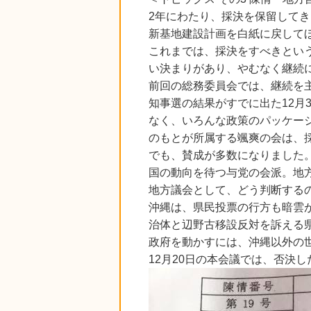
2年にわたり、採決を保留して
新基地建設計画を白紙に戻して
これまでは、採決をすべきとい
い決まりがあり、やむなく継続
前回の総務委員会では、継続を
知事選の結果がすでに出た12
なく、いろんな政策のパッケー
のもとが所属する颯爽の会は、
でも、賛成が多数になりました
国の動向を待つ与党の会派。地
地方議会として、どう判断する
沖縄は、県民投票の行方も暗雲
治体と辺野古移設反対を訴える
政府を動かすには、沖縄以外の
12月20日の本会議では、否決