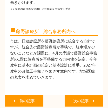
働きかけます。
※7 民間の資金等を活用し公共事業を実施する手法
bookmark
藤野診療所 総合事務所内へ
市は、日連診療所を藤野診療所に統合する方針で
すが、統合先の藤野診療所が手狭で、駐車場が少
ないことなどが課題に。4月の庁議で藤野総合事務
所の1階に診療所を再整備する方向性を決定。今年
度中に基本計画の策定と基本設計に着手、2027年
度中の改修工事完了をめざす意向です。地域医療
の充実を求めていきます。
前の記事
次の記事