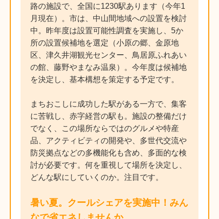
路の施設で、全国に1230駅あります（今年1
月現在）。市は、中山間地域への設置を検討
中。昨年度は設置可能性調査を実施し、5か
所の設置候補地を選定（小原の郷、金原地
区、津久井湖観光センター、鳥居原ふれあい
の館、藤野やまなみ温泉）。今年度は候補地
を決定し、基本構想を策定する予定です。
まちおこしに成功した駅がある一方で、集客
に苦戦し、赤字経営の駅も。施設の整備だけ
でなく、この場所ならではのグルメや特産
品、アクティビティの開発や、多世代交流や
防災拠点などの多機能化も含め、多面的な検
討が必要です。何を重視して場所を決定し、
どんな駅にしていくのか。注目です。
暑い夏。クールシェアを実施中！みん
なで省エネしませんか