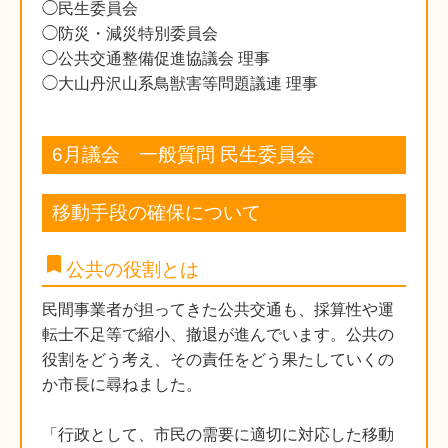
◯民生委員会
◯防災・減災特別委員会
◯公共交通整備促進協議会 理事
◯大山丹沢山系鳥獣害等問題議連 理事
6月議会 一般質問 民生委員会
移動手段の確保について
bookmark
公共の役割とは
民間事業者が担ってきた公共交通も、採算性や運
転士不足等で縮小、撤退が進んでいます。公共の
役割をどう考え、その責任をどう果たしていくの
か市長に尋ねました。
「行政として、市民の需要に適切に対応した移動