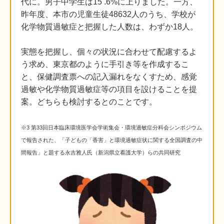
代に。男子中学生は15 .6%に上りました。一方、
昨年度、本市の児童生徒48632人のうち、学校が
化学物質過敏症と把握した人数は、わずか18人。
実態を把握し、個々の状況に合わせて配慮するよ
う求め、東京都のように手引き等を作成するこ
と、保健調査票への記入漏れをなくすため、感覚
過敏や化学物質過敏症等の項目を設けることを提
案。どちらも検討するとのことです。
※3 第33回日本臨床環境医学会学術集会・環境過敏症分科会シンポジウム
で報告された、「子どもの「香害」と環境過敏症状に関する全国調査の中
間報告」と題する永吉雅人氏（新潟県立看護大学）らの共同研究