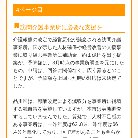
4ページ目
bookmark
訪問介護事業所に必要な支援を
介護報酬の改定で経営悪化が懸念される訪問介護
事業所。国が示した人材確保や経営改善の支援事
業に取り組む事業所に補助金、約１億円を出す提
案が。予算額は、3月時点の事業所調査を元にした
もの。申請は、回答に関係なく、広く募るとのこ
とですが、予算額を上回った時の対応は未決定で
した。
品川区は、報酬改定による減収分を事業所に補填
する独自策を実施していますが、本市は実態調査
すらしていませんでした。質疑で、人材不足感の
ある事業所は、一昨年度は62 .8％、昨年度は66
.4％と悪化しており、区で差があることも明らか