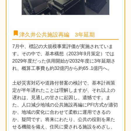
bookmark
津久井公共施設再編 3年延期
7月中、標記の大規模事業評価が実施されていま
す。その中で、基本構想（2023年9月策定）では
2029年度だった供用開始が2032年度に3年延期さ
れ、概算工事費も約32億円から約65 .1億円へ。
土砂災害対応や道路付替案の検討で、基本計画策
定が半年遅れたことは理解しますが、それ以上の
遅れは、見通しの甘さに起因し、遺憾です。ま
た、人口減少地域の公共施設再編にPFI方式が適切
か、地域の変化に合わせて柔軟に運用できるの
か、疑問です。将来にわたり、公共の役割を果た
せる機能を備え、住民に愛される施設をめざし、