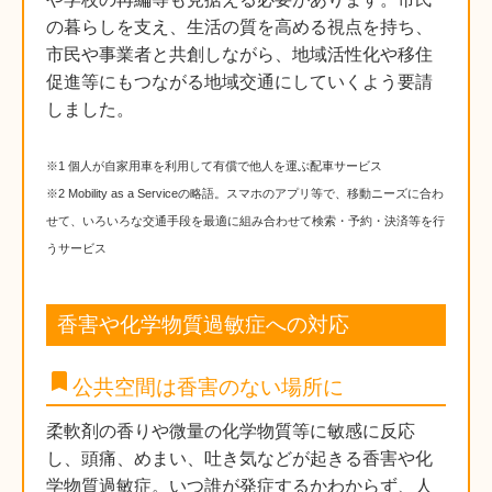
の暮らしを支え、生活の質を高める視点を持ち、
市民や事業者と共創しながら、地域活性化や移住
促進等にもつながる地域交通にしていくよう要請
しました。
※1 個人が自家用車を利用して有償で他人を運ぶ配車サービス
※2 Mobility as a Serviceの略語。スマホのアプリ等で、移動ニーズに合わ
せて、いろいろな交通手段を最適に組み合わせて検索・予約・決済等を行
うサービス
香害や化学物質過敏症への対応
bookmark
公共空間は香害のない場所に
柔軟剤の香りや微量の化学物質等に敏感に反応
し、頭痛、めまい、吐き気などが起きる香害や化
学物質過敏症。いつ誰が発症するかわからず、人