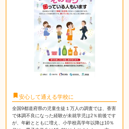
bookmark
安心して通える学校に
全国9都道府県の児童生徒１万人の調査では、香害
で体調不良になった経験が未就学児は2％前後です
が、年齢とともに増え、小学校高学年以降は10％