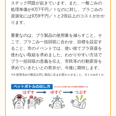
スチック問題が起きています。また、一般ごみの
処理単価が4万7千円／ｔなのに対し、プラごみの
資源化には9万8千円／ｔと2倍以上のコストがかか
ります。
重要なのは、プラ製品の使用量を減らすこと。そ
こで、プラごみ一括回収に合わせ、目標を設定す
ること、市のイベントでは、使い捨てプラ容器を
使わない取組を求めました。わかりやすい方法で
プラ一括回収の意義を伝え、市民等の行動変容を
求めていきたいとの答弁が。今後に期待します。
※6 使用済みの製品を同じ製品に生まれ変わらせること。ボトルtoボトル