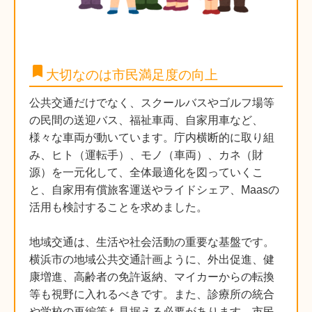
bookmark
大切なのは市民満足度の向上
公共交通だけでなく、スクールバスやゴルフ場等
の民間の送迎バス、福祉車両、自家用車など、
様々な車両が動いています。庁内横断的に取り組
み、ヒト（運転手）、モノ（車両）、カネ（財
源）を一元化して、全体最適化を図っていくこ
と、自家用有償旅客運送やライドシェア、Maasの
活用も検討することを求めました。
地域交通は、生活や社会活動の重要な基盤です。
横浜市の地域公共交通計画ように、外出促進、健
康増進、高齢者の免許返納、マイカーからの転換
等も視野に入れるべきです。また、診療所の統合
や学校の再編等も見据える必要があります。市民