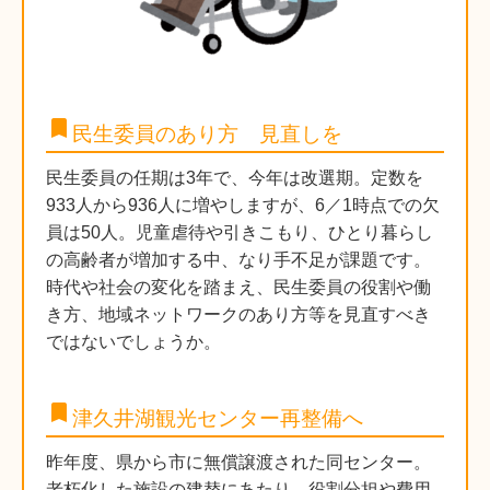
bookmark
民生委員のあり方 見直しを
民生委員の任期は3年で、今年は改選期。定数を
933人から936人に増やしますが、6／1時点での欠
員は50人。児童虐待や引きこもり、ひとり暮らし
の高齢者が増加する中、なり手不足が課題です。
時代や社会の変化を踏まえ、民生委員の役割や働
き方、地域ネットワークのあり方等を見直すべき
ではないでしょうか。
bookmark
津久井湖観光センター再整備へ
昨年度、県から市に無償譲渡された同センター。
老朽化した施設の建替にあたり、役割分担や費用