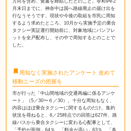
方向を含め、覚書を締結したとのこと。令和9年2
月末日までに、神奈中は国へ路線廃止の届け出を
行なうそうです。現状や今後の取組を市民に周知
するよう求めたところ、10月から実施予定の乗合
タクシー実証運行開始前に、対象地域にパンフレ
ットを全戸配布し、その中で周知するとのことで
した。
bookmark
周知なく実施されたアンケート 改めて
移動ニーズの把握を
市が行った「中山間地域の交通再編に係るアンケ
ート」（5／30〜６／30）。十分な周知もなく、
内容はほぼ乗合タクシーに関するものだけ。集約
状況を尋ねると、6／25時点での回答は627件、路
線バスから乗合タクシーに変わる心配事として、
「予約が面倒」64％、「料金が高い」63％、「条