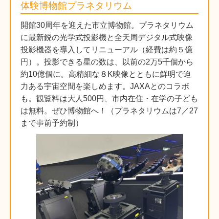
体験博物館プラネタリウム
開館30周年を迎えた市立博物館。プラネタリウム
に最新鋭の光学式投影機と全天周デジタル式映像
投影機器を導入してリニューアル（経費は約５億
円）。投影できる星の数は、以前の2万5千個から
約10億個に。高精細な８K映像とともに鮮明で迫
力ある宇宙空間を楽しめます。JAXAとのコラボ
も。観覧料は大人500円、市内在住・在学の子ども
は無料。ぜひ博物館へ！（プラネタリウムは7／27
まで事前予約制）